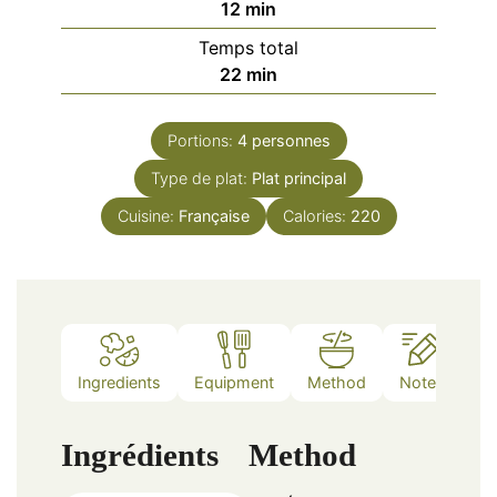
minutes
12
min
Temps total
minutes
22
min
Portions:
4
personnes
Type de plat:
Plat principal
Cuisine:
Française
Calories:
220
Ingredients
Equipment
Method
Notes
Ingrédients
Method