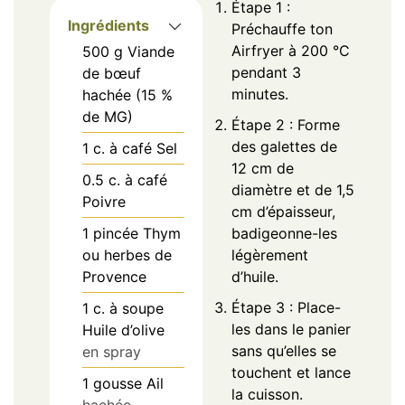
Étape 1 :
Ingrédients
Préchauffe ton
Airfryer à 200 °C
500
g
Viande
pendant 3
de bœuf
minutes.
hachée (15 %
de MG)
Étape 2 : Forme
des galettes de
1
c. à café
Sel
12 cm de
0.5
c. à café
diamètre et de 1,5
Poivre
cm d’épaisseur,
1
pincée
Thym
badigeonne-les
ou herbes de
légèrement
Provence
d’huile.
Étape 3 : Place-
1
c. à soupe
les dans le panier
Huile d’olive
sans qu’elles se
en spray
touchent et lance
1
gousse
Ail
la cuisson.