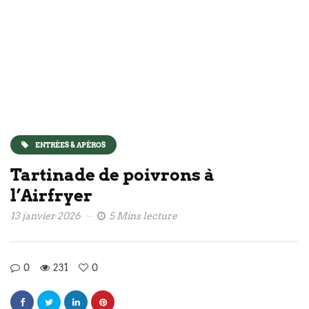
ENTRÉES & APÉROS
Tartinade de poivrons à
l’Airfryer
13 janvier 2026
5 Mins lecture
0
231
0