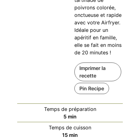
tartinade de
poivrons colorée,
onctueuse et rapide
avec votre Airfryer.
Idéale pour un
apéritif en famille,
elle se fait en moins
de 20 minutes !
Imprimer la
recette
Pin Recipe
Temps de préparation
minutes
5
min
Temps de cuisson
minutes
15
min