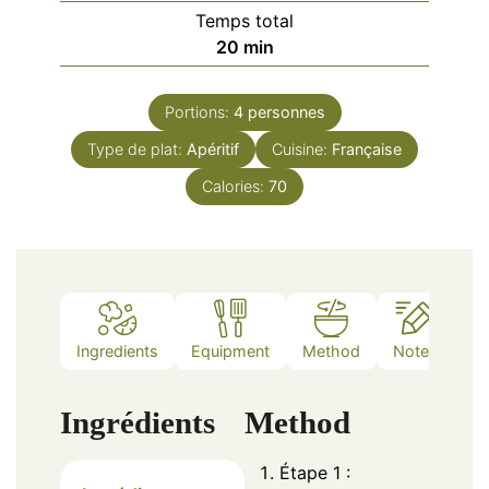
Temps total
minutes
20
min
Portions:
4
personnes
Type de plat:
Apéritif
Cuisine:
Française
Calories:
70
Ingredients
Equipment
Method
Notes
Ingrédients
Method
Étape 1 :