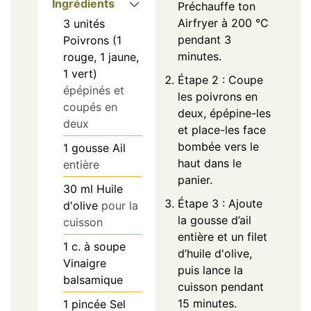
Ingrédients
Préchauffe ton
Airfryer à 200 °C
3
unités
pendant 3
Poivrons (1
minutes.
rouge, 1 jaune,
1 vert)
Étape 2 : Coupe
épépinés et
les poivrons en
coupés en
deux, épépine-les
deux
et place-les face
bombée vers le
1
gousse
Ail
haut dans le
entière
panier.
30
ml
Huile
Étape 3 : Ajoute
d'olive
pour la
la gousse d’ail
cuisson
entière et un filet
1
c. à soupe
d’huile d'olive,
Vinaigre
puis lance la
balsamique
cuisson pendant
15 minutes.
1
pincée
Sel