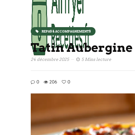
REPAS & ACCOMPAGNEMENTS
Tatin Aubergine 
24 décembre 2025
5 Mins lecture
0
206
0