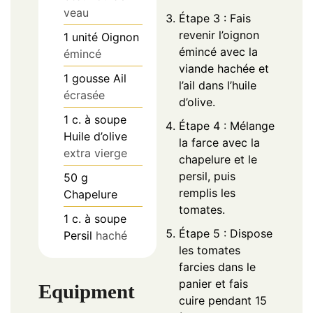
veau
Étape 3 : Fais
revenir l’oignon
1
unité
Oignon
émincé avec la
émincé
viande hachée et
1
gousse
Ail
l’ail dans l’huile
écrasée
d’olive.
1
c. à soupe
Étape 4 : Mélange
Huile d’olive
la farce avec la
extra vierge
chapelure et le
persil, puis
50
g
remplis les
Chapelure
tomates.
1
c. à soupe
Étape 5 : Dispose
Persil
haché
les tomates
farcies dans le
panier et fais
Equipment
cuire pendant 15