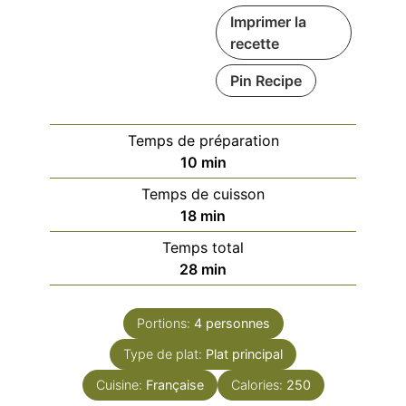
Imprimer la
recette
Pin Recipe
Temps de préparation
minutes
10
min
Temps de cuisson
minutes
18
min
Temps total
minutes
28
min
Portions:
4
personnes
Type de plat:
Plat principal
Cuisine:
Française
Calories:
250