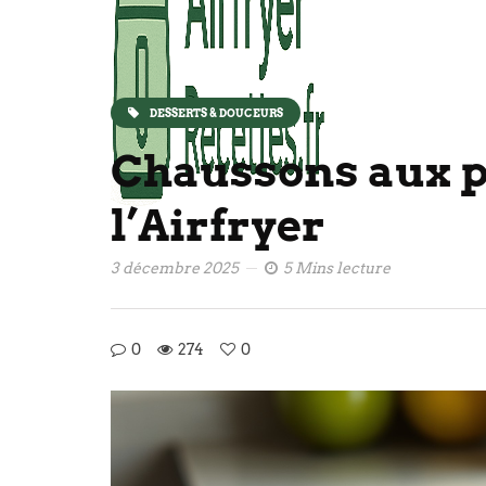
DESSERTS & DOUCEURS
Chaussons aux 
l’Airfryer
3 décembre 2025
5 Mins lecture
0
274
0