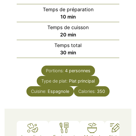
Temps de préparation
minutes
10
min
Temps de cuisson
minutes
20
min
Temps total
minutes
30
min
Portions:
4
personnes
Type de plat:
Plat principal
Cuisine:
Espagnole
Calories:
350