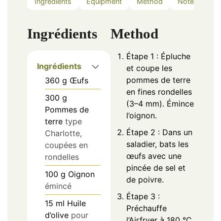
Ingredients
Equipment
Method
Notes
Ingrédients
Method
Étape 1 : Épluche
Ingrédients
et coupe les
pommes de terre
360
g
Œufs
en fines rondelles
300
g
(3–4 mm). Émince
Pommes de
l’oignon.
terre
type
Étape 2 : Dans un
Charlotte,
saladier, bats les
coupées en
œufs avec une
rondelles
pincée de sel et
100
g
Oignon
de poivre.
émincé
Étape 3 :
15
ml
Huile
Préchauffe
d’olive
pour
l’Airfryer à 180 °C