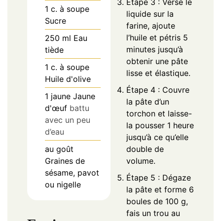
Étape 3 : Verse le
1
c. à soupe
liquide sur la
Sucre
farine, ajoute
l’huile et pétris 5
250
ml
Eau
minutes jusqu’à
tiède
obtenir une pâte
1
c. à soupe
lisse et élastique.
Huile d'olive
Étape 4 : Couvre
1
jaune
Jaune
la pâte d’un
d'œuf
battu
torchon et laisse-
avec un peu
la pousser 1 heure
d’eau
jusqu’à ce qu’elle
au goût
double de
Graines de
volume.
sésame, pavot
Étape 5 : Dégaze
ou nigelle
la pâte et forme 6
boules de 100 g,
fais un trou au