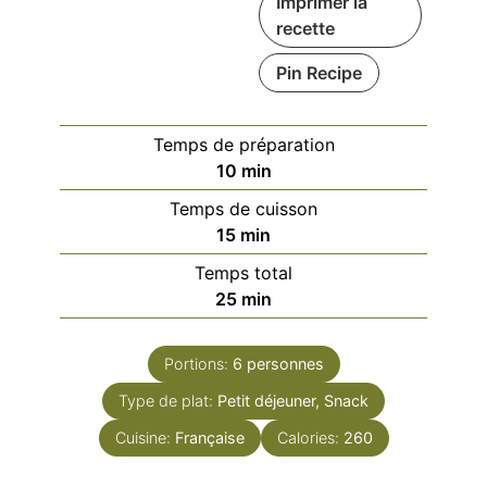
Imprimer la
recette
Pin Recipe
Temps de préparation
minutes
10
min
Temps de cuisson
minutes
15
min
Temps total
minutes
25
min
Portions:
6
personnes
Type de plat:
Petit déjeuner, Snack
Cuisine:
Française
Calories:
260