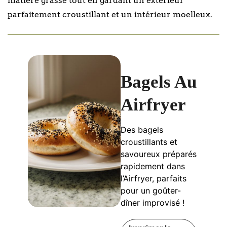
matière grasse tout en gardant un extérieur
parfaitement croustillant et un intérieur moelleux.
Bagels Au
Airfryer
Des bagels
croustillants et
savoureux préparés
rapidement dans
l’Airfryer, parfaits
pour un goûter-
dîner improvisé !