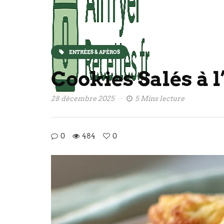
ENTRÉES & APÉROS
Cookies Salés à l
28 décembre 2025
5 Mins lecture
0
484
0