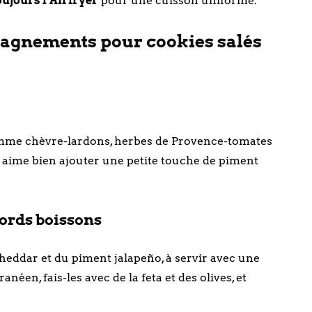
oujours l’Airfryer
pour une cuisson uniforme.
pagnements pour cookies salés
 comme chèvre-lardons, herbes de Provence-tomates
n aime bien ajouter une petite touche de piment
cords boissons
eddar et du piment jalapeño, à servir avec une
éen, fais-les avec de la feta et des olives, et