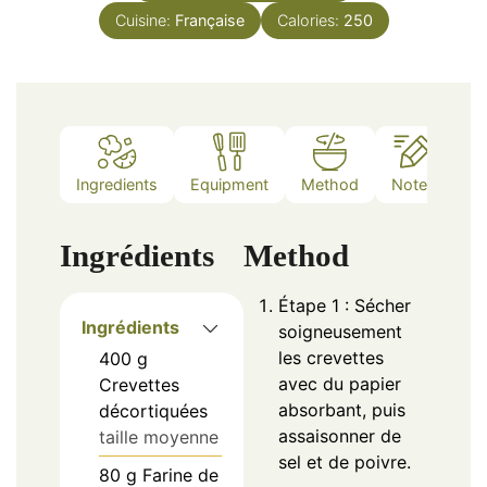
Cuisine:
Française
Calories:
250
Ingredients
Equipment
Method
Notes
Ingrédients
Method
Étape 1 : Sécher
Ingrédients
soigneusement
les crevettes
400
g
avec du papier
Crevettes
absorbant, puis
décortiquées
assaisonner de
taille moyenne
sel et de poivre.
80
g
Farine de