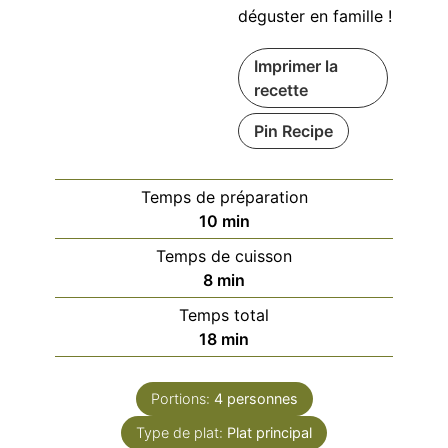
déguster en famille !
Imprimer la
recette
Pin Recipe
Temps de préparation
minutes
10
min
Temps de cuisson
minutes
8
min
Temps total
minutes
18
min
Portions:
4
personnes
Type de plat:
Plat principal