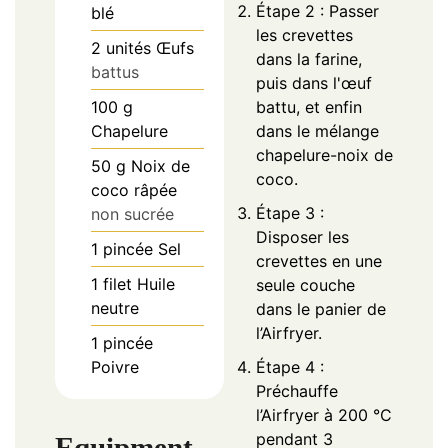
Étape 2 : Passer
blé
les crevettes
2
unités
Œufs
dans la farine,
battus
puis dans l'œuf
100
g
battu, et enfin
Chapelure
dans le mélange
chapelure-noix de
50
g
Noix de
coco.
coco râpée
Étape 3 :
non sucrée
Disposer les
1
pincée
Sel
crevettes en une
1
filet
Huile
seule couche
neutre
dans le panier de
l’Airfryer.
1
pincée
Poivre
Étape 4 :
Préchauffe
l’Airfryer à 200 °C
pendant 3
Equipment