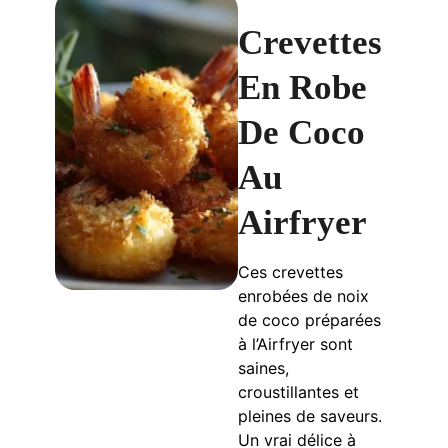
Crevettes
En Robe
De Coco
Au
Airfryer
Ces crevettes
enrobées de noix
de coco préparées
à l’Airfryer sont
saines,
croustillantes et
pleines de saveurs.
Un vrai délice à