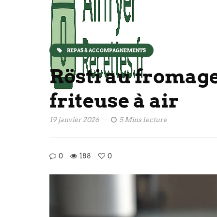
REPAS & ACCOMPAGNEMENTS
Rösti au fromage
friteuse à air
19 janvier 2026
5 Mins lecture
0
188
0