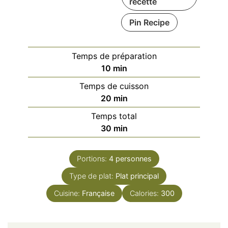
recette
Pin Recipe
Temps de préparation
minutes
10
min
Temps de cuisson
minutes
20
min
Temps total
minutes
30
min
Portions:
4
personnes
Type de plat:
Plat principal
Cuisine:
Française
Calories:
300