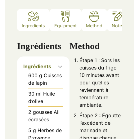
Ingredients
Equipment
Method
Notes
Ingrédients
Method
Étape 1 : Sors les
Ingrédients
cuisses du frigo
10 minutes avant
600
g
Cuisses
pour qu’elles
de lapin
reviennent à
30
ml
Huile
température
d’olive
ambiante.
2
gousses
Ail
Étape 2 : Égoutte
écrasées
l’excédent de
5
g
Herbes de
marinade et
Provence
dispose chaque