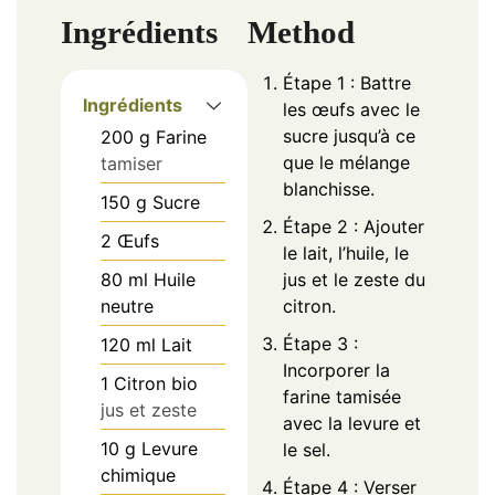
Ingrédients
Method
Étape 1 : Battre
Ingrédients
les œufs avec le
sucre jusqu’à ce
200
g
Farine
que le mélange
tamiser
blanchisse.
150
g
Sucre
Étape 2 : Ajouter
2
Œufs
le lait, l’huile, le
80
ml
Huile
jus et le zeste du
neutre
citron.
Étape 3 :
120
ml
Lait
Incorporer la
1
Citron bio
farine tamisée
jus et zeste
avec la levure et
10
g
Levure
le sel.
chimique
Étape 4 : Verser