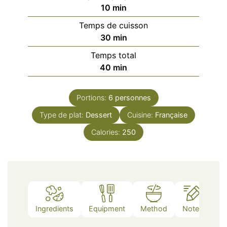
minutes
10
min
Temps de cuisson
minutes
30
min
Temps total
minutes
40
min
Portions:
6
personnes
Type de plat:
Dessert
Cuisine:
Française
Calories:
250
Ingredients
Equipment
Method
Notes