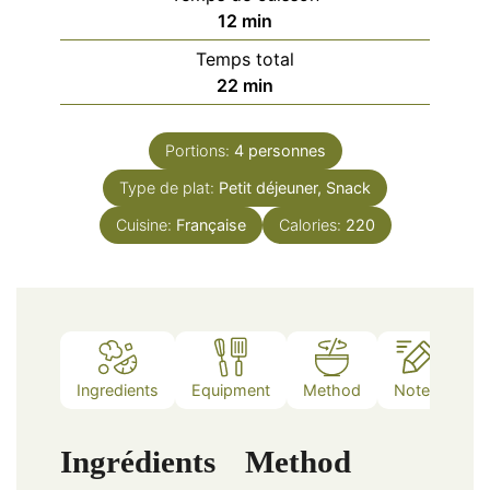
minutes
12
min
Temps total
minutes
22
min
Portions:
4
personnes
Type de plat:
Petit déjeuner, Snack
Cuisine:
Française
Calories:
220
Ingredients
Equipment
Method
Notes
Ingrédients
Method