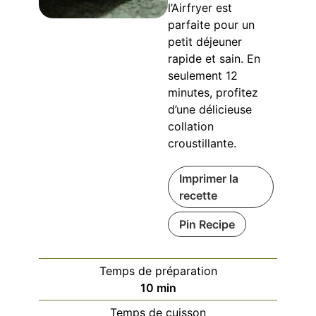
l’Airfryer est
parfaite pour un
petit déjeuner
rapide et sain. En
seulement 12
minutes, profitez
d’une délicieuse
collation
croustillante.
Imprimer la
recette
Pin Recipe
Temps de préparation
minutes
10
min
Temps de cuisson