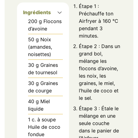
Étape 1 :
Ingrédients
Préchauffe ton
Airfryer à 160 °C
200
g
Flocons
pendant 3
d’avoine
minutes.
50
g
Noix
Étape 2 : Dans un
(amandes,
grand bol,
noisettes)
mélange les
30
g
Graines
flocons d’avoine,
de tournesol
les noix, les
30
g
Graines
graines, le miel,
de courge
l’huile de coco et
le sel.
40
g
Miel
Étape 3 : Étale le
liquide
mélange en une
1
c. à soupe
seule couche
Huile de coco
dans le panier de
fondue
l’Airfryer.