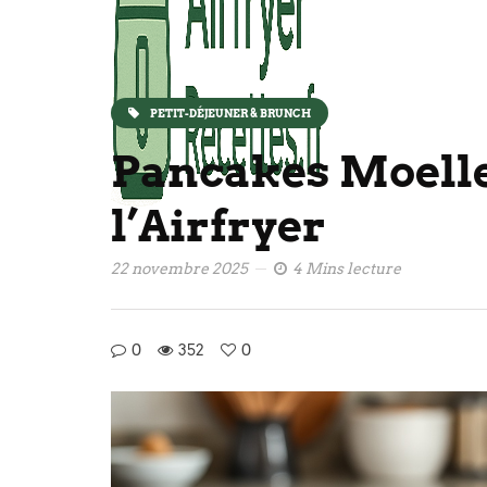
PETIT-DÉJEUNER & BRUNCH
Pancakes Moell
l’Airfryer
22 novembre 2025
4 Mins lecture
0
352
0