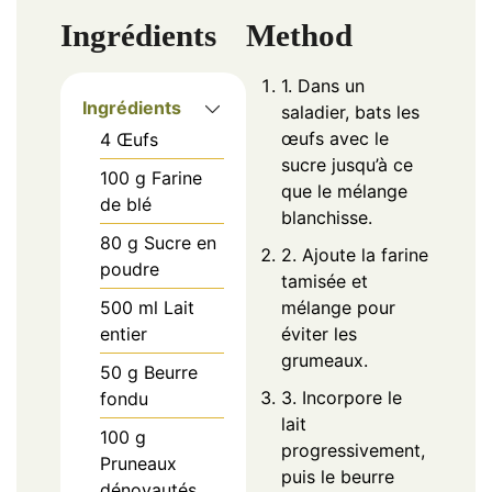
Ingrédients
Method
1. Dans un
Ingrédients
saladier, bats les
œufs avec le
4
Œufs
sucre jusqu’à ce
100
g
Farine
que le mélange
de blé
blanchisse.
80
g
Sucre en
2. Ajoute la farine
poudre
tamisée et
500
ml
Lait
mélange pour
entier
éviter les
grumeaux.
50
g
Beurre
3. Incorpore le
fondu
lait
100
g
progressivement,
Pruneaux
puis le beurre
dénoyautés