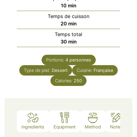
minutes
10
min
Temps de cuisson
minutes
20
min
Temps total
minutes
30
min
Portions:
4
personnes
Type de plat:
Dessert
Cuisine:
Française
Calories:
250
Ingredients
Equipment
Method
Notes