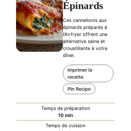
Épinards
Ces cannellonis aux
épinards préparés à
l’Airfryer offrent une
alternative saine et
croustillante à votre
dîner.
Imprimer la
recette
Pin Recipe
Temps de préparation
minutes
10
min
Temps de cuisson