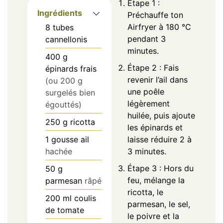
Étape 1 :
Ingrédients
Préchauffe ton
Airfryer à 180 °C
8
tubes
pendant 3
cannellonis
minutes.
400
g
Étape 2 : Fais
épinards frais
revenir l’ail dans
(ou 200 g
une poêle
surgelés bien
légèrement
égouttés)
huilée, puis ajoute
250
g
ricotta
les épinards et
1
gousse
ail
laisse réduire 2 à
hachée
3 minutes.
Étape 3 : Hors du
50
g
feu, mélange la
parmesan
râpé
ricotta, le
200
ml
coulis
parmesan, le sel,
de tomate
le poivre et la