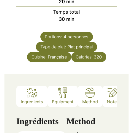
minutes
20
min
Temps total
minutes
30
min
Portions:
4
personnes
Type de plat:
Plat principal
Cuisine:
Française
Calories:
320
Ingredients
Equipment
Method
Notes
Ingrédients
Method